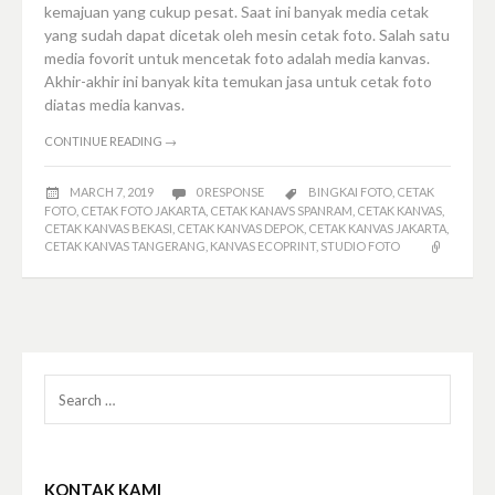
kemajuan yang cukup pesat. Saat ini banyak media cetak
yang sudah dapat dicetak oleh mesin cetak foto. Salah satu
media fovorit untuk mencetak foto adalah media kanvas.
Akhir-akhir ini banyak kita temukan jasa untuk cetak foto
diatas media kanvas.
CONTINUE READING
→
MARCH 7, 2019
0 RESPONSE
BINGKAI FOTO
,
CETAK
FOTO
,
CETAK FOTO JAKARTA
,
CETAK KANAVS SPANRAM
,
CETAK KANVAS
,
CETAK KANVAS BEKASI
,
CETAK KANVAS DEPOK
,
CETAK KANVAS JAKARTA
,
CETAK KANVAS TANGERANG
,
KANVAS ECOPRINT
,
STUDIO FOTO
Search
for:
KONTAK KAMI