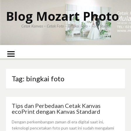
Skip
to
Blog Mozart Photo
content
Cetak Kanvas – Cetak Foto – Bingkai Foto – Foto Studio
Ha
Ti
Daf
Hu
Ce
da
Ha
Ka
Ka
Pe
Fr
Tag: bingkai foto
Ce
Fo
Ka
da
ec
Ka
de
Ka
Tips dan Perbedaan Cetak Kanvas
St
ecoPrint dengan Kanvas Standard
Dengan perkembangan zaman di era digital saat ini,
teknologi pencetakan foto pun saat ini sudah mengalami