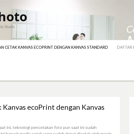
hoto
to Studio
AN CETAK KANVAS ECOPRINT DENGAN KANVAS STANDARD
DAFTAR 
k Kanvas ecoPrint dengan Kanvas
at ini, teknologi pencetakan foto pun saat ini sudah
ini banyak media cetak yang sudah dapat dicetak oleh mesin